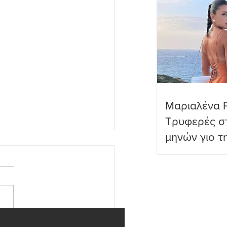
Μαριαλένα 
Τρυφερές στ
μηνών γιο τ