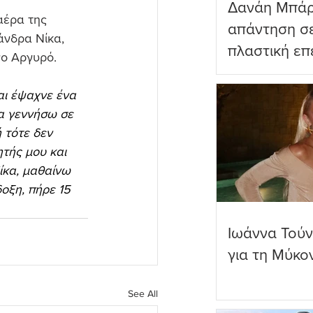
Δανάη Μπάρ
αέρα της 
απάντηση σε
άνδρα Νίκα, 
πλαστική επ
νο Αργυρό.
ωραιότερο σ
αι έψαχνε ένα 
θα γεννήσω σε 
 τότε δεν 
ητής μου και 
ίκα, μαθαίνω 
οξη, πήρε 15 
Ιωάννα Τούν
για τη Μύκο
See All