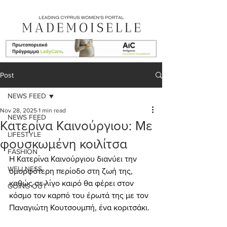
Post
NEWS FEED
Nov 28, 2025
1 min read
NEWS FEED
Κατερίνα Καινούργιου: Με
LIFESTYLE
φουσκωμένη κοιλίτσα
FASHION
Η Κατερίνα Καινούργιου διανύει την 
WELLNESS
ομορφότερη περίοδο στη ζωή της, 
καθώς σε λίγο καιρό θα φέρει στον 
GOING OUT
κόσμο τον καρπό του έρωτά της με τον 
Παναγιώτη Κουτσουμπή, ένα κοριτσάκι. 