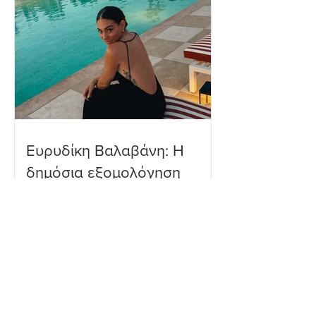
Ευρυδίκη Βαλαβάνη: Η
δημόσια εξομολόγηση
αγάπης στον Γρηγόρη
Μόργκαν – «Τα όνειρα
όντως γίνονται
πραγματικότητα»