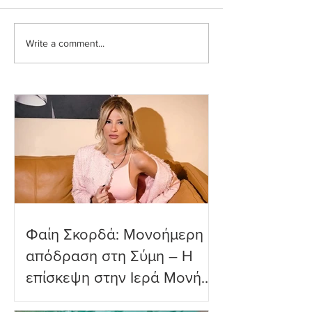
Write a comment...
Ευρυδίκη Βαλαβάνη: Η
Ευγενία Σαμαρά
δημόσια εξομολόγηση
εντυπωσιακή υπ
αγάπης στον Γρηγόρη
βουτιά που ενθο
Μόργκαν – «Τα όνειρα
τους διαδικτυακ
όντως γίνονται
φίλους
πραγματικότητα»
Φαίη Σκορδά: Μονοήμερη
απόδραση στη Σύμη – Η
επίσκεψη στην Ιερά Μονή
Πανορμίτη