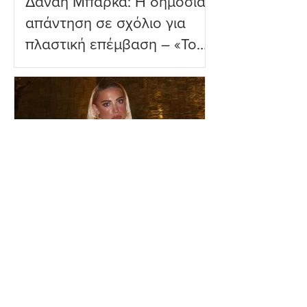
Δανάη Μπάρκα: Η δημόσια
απάντηση σε σχόλιο για
πλαστική επέμβαση – «Το
ωραιότερο σχόλιο που
είδα»
Ιωάννα Τούνη: Η
εξομολόγηση για τη Μύκονο