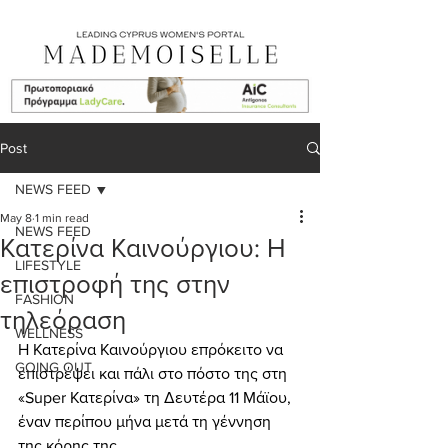
Post
NEWS FEED
May 8
1 min read
NEWS FEED
Κατερίνα Καινούργιου: Η
LIFESTYLE
επιστροφή της στην
FASHION
τηλεόραση
WELLNESS
Η Κατερίνα Καινούργιου επρόκειτο να  
GOING OUT
επιστρέψει και πάλι στο πόστο της στη 
«Super Κατερίνα» τη Δευτέρα 11 Μάϊου, 
έναν περίπου μήνα μετά τη γέννηση 
της κόρης της. 