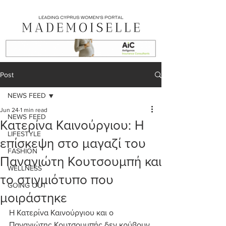
Post
NEWS FEED
Jun 24
1 min read
NEWS FEED
Κατερίνα Καινούργιου: Η
LIFESTYLE
επίσκεψη στο μαγαζί του
FASHION
Παναγιώτη Κουτσουμπή και
WELLNESS
το στιγμιότυπο που
GOING OUT
μοιράστηκε
Η Κατερίνα Καινούργιου και ο 
Παναγιώτης Κουτσουμπής δεν κρύβουν 