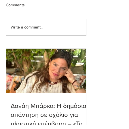
Comments
Write a comment...
Ιωάννα Τούνη: Η
Μαριαλένα Ρουμ
εξομολόγηση για τη
Τρυφερές στιγμέ
Μύκονο
δύο μηνών γιο τ
παραλία
Δανάη Μπάρκα: Η δημόσια
απάντηση σε σχόλιο για
πλαστική επέμβαση – «Το