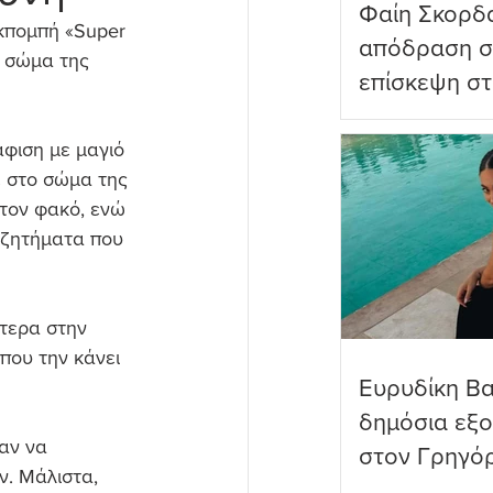
Φαίη Σκορδ
κπομπή «Super 
απόδραση σ
ο σώμα της 
επίσκεψη στ
Πανορμίτη
φιση με μαγιό 
 στο σώμα της 
τον φακό, ενώ 
 ζητήματα που 
τερα στην 
που την κάνει 
Ευρυδίκη Β
δημόσια εξ
αν να 
στον Γρηγό
. Μάλιστα, 
όνειρα όντω