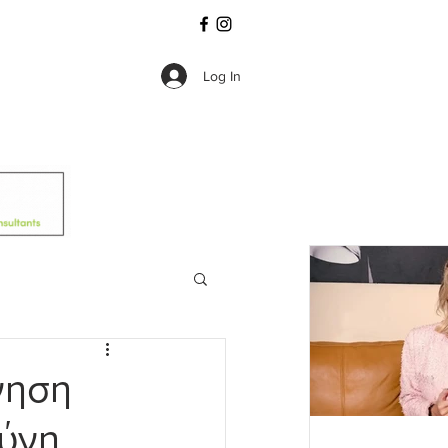
Log In
γηση
σύνη