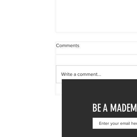
Comments
Write a comment...
Φαίη Σκορδά: Μονοήμερη
απόδραση στη Σύμη – Η
BE A MADEM
επίσκεψη στην Ιερά Μονή
Πανορμίτη