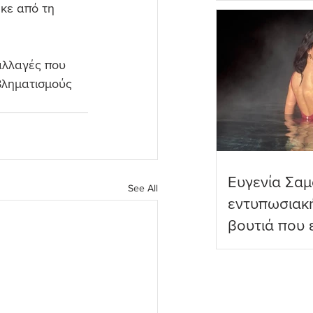
κε από τη 
πραγματικό
αλλαγές που 
βληματισμούς 
Ευγενία Σαμ
See All
εντυπωσιακ
βουτιά που 
διαδικτυακο