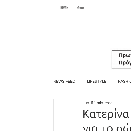
HOME
More
NEWS FEED
LIFESTYLE
FASHI
Jun 11
1 min read
Κατερίνα
για το σ