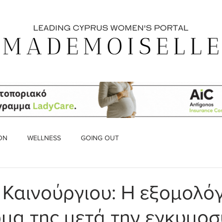
ON
WELLNESS
GOING OUT
 Καινούργιου: Η εξομολό
ώμα της μετά την εγκυμο