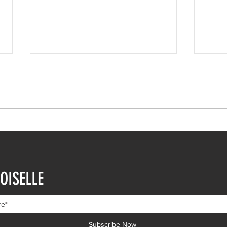
Ευρυδίκη Βαλαβάνη: Η
Ευγε
δημόσια εξομολόγηση
εντυ
OISELLE
αγάπης στον Γρηγόρη
βουτ
Μόργκαν – «Τα όνειρα όντως
διαδ
γίνονται πραγματικότητα»
Subscribe Now