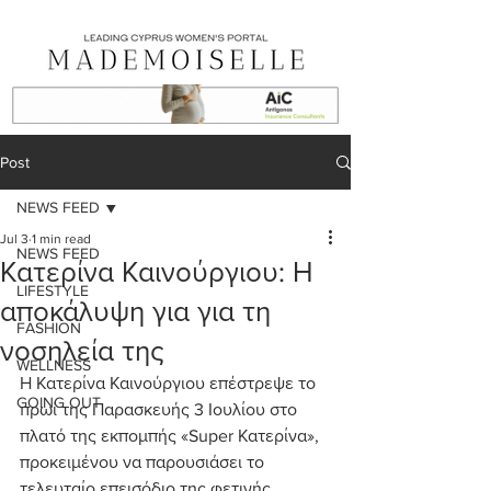
Post
NEWS FEED
Jul 3
1 min read
NEWS FEED
Κατερίνα Καινούργιου: Η
LIFESTYLE
αποκάλυψη για για τη
FASHION
νοσηλεία της
WELLNESS
Η Κατερίνα Καινούργιου επέστρεψε το 
GOING OUT
πρωί της Παρασκευής 3 Ιουλίου στο 
πλατό της εκπομπής «Super Κατερίνα», 
προκειμένου να παρουσιάσει το 
τελευταίο επεισόδιο της φετινής 