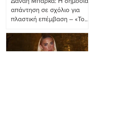
Δανάη Μπάρκα: Η δημόσια
απάντηση σε σχόλιο για
πλαστική επέμβαση – «Το
ωραιότερο σχόλιο που
είδα»
Ιωάννα Τούνη: Η
εξομολόγηση για τη Μύκονο