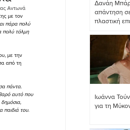
Δανάη Μπάρ
ίας Αντωνά 
απάντηση σε
ης με τον  
πλαστική επ
ναι πάρα πολύ 
ωραιότερο σ
α πολύ τόλμη 
υ, με την 
σα από τη 
σα πάντα. 
βαρό αυτό που 
Ιωάννα Τούν
 δημόσια, 
για τη Μύκο
α παιδιά του. 