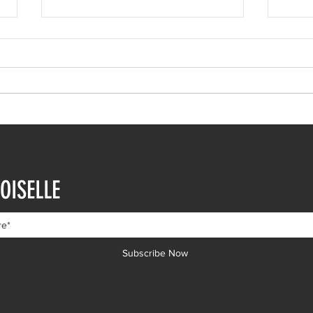
Ιωάννα Τούνη: Η
Μαρι
εξομολόγηση για τη Μύκονο
Τρυφ
OISELLE
μηνώ
Subscribe Now