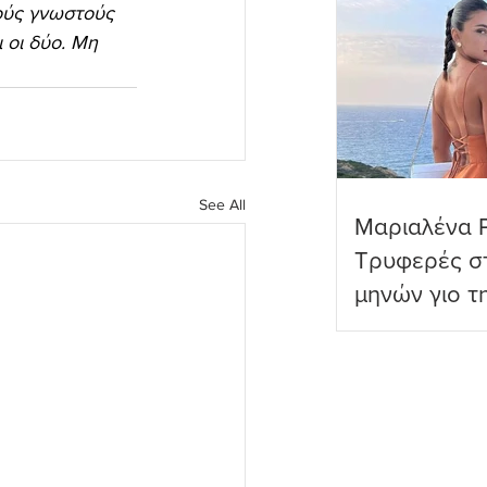
νούς γνωστούς 
 οι δύο. Μη 
See All
Μαριαλένα 
Τρυφερές στ
μηνών γιο τ