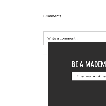
Comments
Write a comment...
Δανάη Μπάρκα: Η δημόσια
απάντηση σε σχόλιο για
BE A MADEM
πλαστική επέμβαση – «Το
ωραιότερο σχόλιο που είδα»