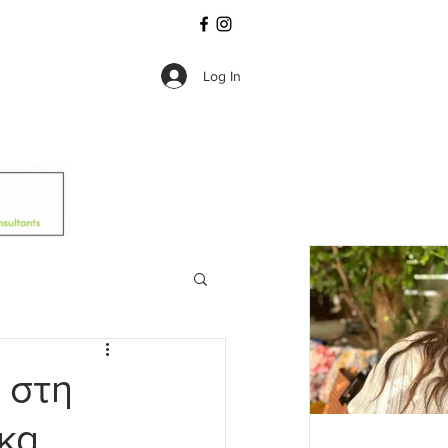
Log In
 στη
γκα