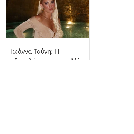
Ιωάννα Τούνη: Η
εξομολόγηση για τη Μύκονο