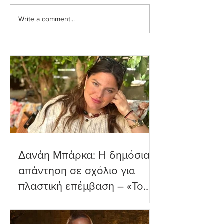
Write a comment...
Ιωάννα Τούνη: Η
Μαριαλένα Ρουμ
εξομολόγηση για τη
Τρυφερές στιγμέ
Μύκονο
δύο μηνών γιο τ
παραλία
Δανάη Μπάρκα: Η δημόσια
απάντηση σε σχόλιο για
πλαστική επέμβαση – «Το
ωραιότερο σχόλιο που
είδα»