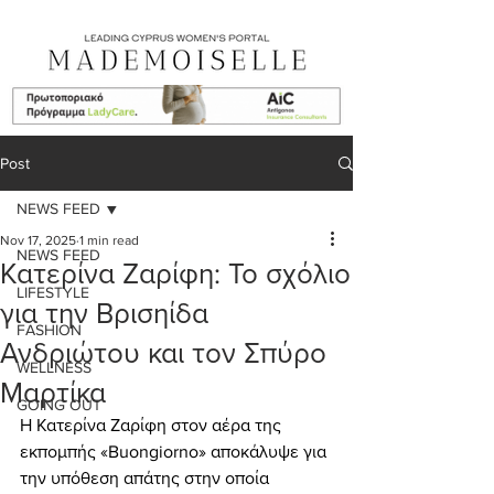
Post
NEWS FEED
Nov 17, 2025
1 min read
NEWS FEED
Κατερίνα Ζαρίφη: Το σχόλιο
LIFESTYLE
για την Βρισηίδα
FASHION
Ανδριώτου και τον Σπύρο
WELLNESS
Μαρτίκα
GOING OUT
Η Κατερίνα Ζαρίφη στον αέρα της 
εκπομπής «Buongiorno» αποκάλυψε για 
την υπόθεση απάτης στην οποία 