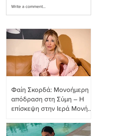
Write a comment...
Ευρυδίκη Βαλαβάνη: Η
Ευγενία Σαμαρά
δημόσια εξομολόγηση
εντυπωσιακή υπ
αγάπης στον Γρηγόρη
βουτιά που ενθο
Μόργκαν – «Τα όνειρα
τους διαδικτυακ
όντως γίνονται
φίλους
πραγματικότητα»
Φαίη Σκορδά: Μονοήμερη
απόδραση στη Σύμη – Η
επίσκεψη στην Ιερά Μονή
Πανορμίτη