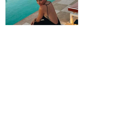
Ευρυδίκη Βαλαβάνη: Η
δημόσια εξομολόγηση
αγάπης στον Γρηγόρη
Μόργκαν – «Τα όνειρα
όντως γίνονται
πραγματικότητα»