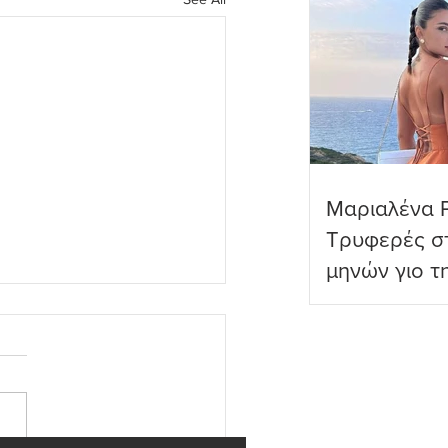
Μαριαλένα 
Τρυφερές στ
μηνών γιο τ