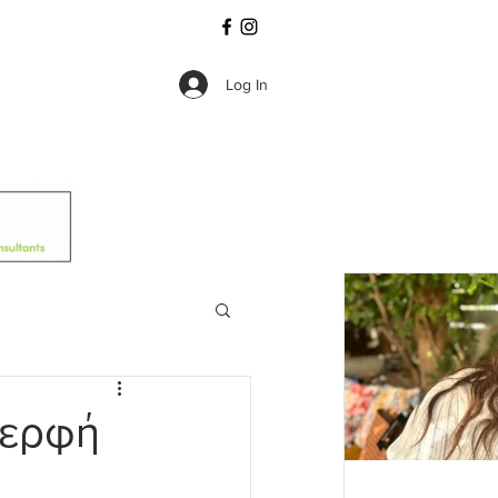
Log In
δερφή