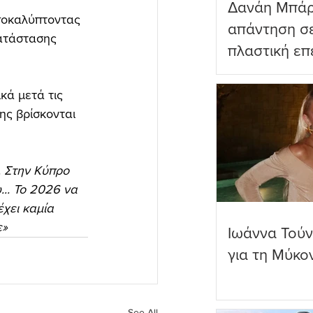
Δανάη Μπάρ
ποκαλύπτοντας 
απάντηση σε
ατάστασης 
πλαστική επ
ωραιότερο σ
κά μετά τις 
ης βρίσκονται 
. Στην Κύπρο 
.. Το 2026 να 
χει καμία 
ε»
Ιωάννα Τούν
για τη Μύκο
See All