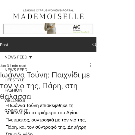
Post
NEWS FEED
Jun 3
1 min read
NEWS FEED
Ιωάννα Τούνη: Παιχνίδι με
LIFESTYLE
τον γιο της, Πάρη, στη
FASHION
θάλασσα
WELLNESS
Η Ιωάννα Τούνη επισκέφθηκε τη 
GOING OUT
Μύκονο για το τριήμερο του Αγίου 
Πνεύματος, συντροφιά με τον γιο της, 
Πάρη, και τον σύντροφό της, Δημήτρη 
Σπυριδωνίδη.