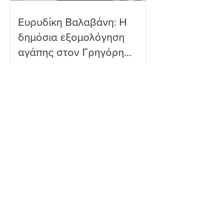
Ευρυδίκη Βαλαβάνη: Η
δημόσια εξομολόγηση
αγάπης στον Γρηγόρη
Μόργκαν – «Τα όνειρα
όντως γίνονται
πραγματικότητα»
Ευγενία Σαμαρά: Η
εντυπωσιακή υποβρύχια
βουτιά που ενθουσίασε