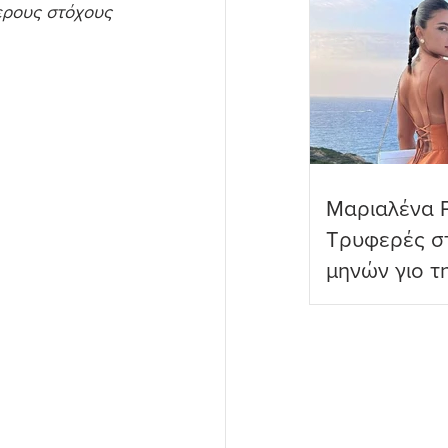
ερους στόχους 
Μαριαλένα 
Τρυφερές στ
μηνών γιο τ