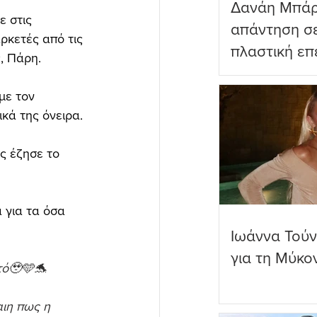
Δανάη Μπάρ
 στις 
απάντηση σε
ρκετές από τις 
πλαστική επ
, Πάρη.
ωραιότερο σ
με τον 
κά της όνειρα. 
ς έζησε το 
 για τα όσα 
Ιωάννα Τούν
για τη Μύκο
τό🥹🩵🐬 
ιη πως η 