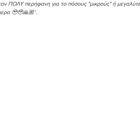
ταν ΠΟΛΥ περήφανη για το πόσους "μικρούς" ή μεγαλύτ
μερα 🥹🥹🙏🏼"
.