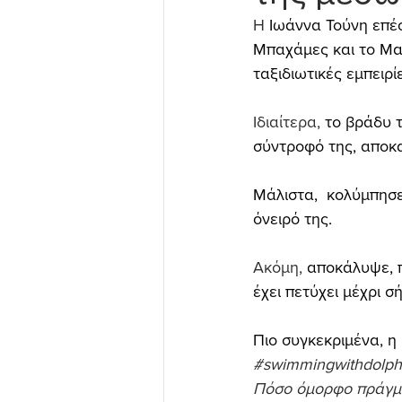
Η 
Ιωάννα Τούνη επέσ
Μπαχάμες και το Μαϊ
ταξιδιωτικές εμπειρί
Ιδιαίτερα, 
το βράδυ τ
σύντροφό της, αποκα
Μάλιστα,  κολύμπησε
όνειρό της.
Ακόμη, 
αποκάλυψε, π
έχει πετύχει μέχρι σ
Πιο συγκεκριμένα, η
#swimmingwithdolph
Πόσο όμορφο πράγμα 