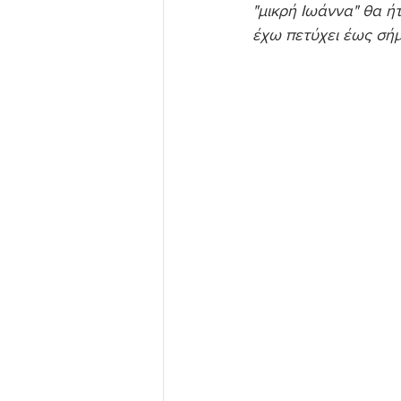
"μικρή Ιωάννα" θα ή
έχω πετύχει έως σή