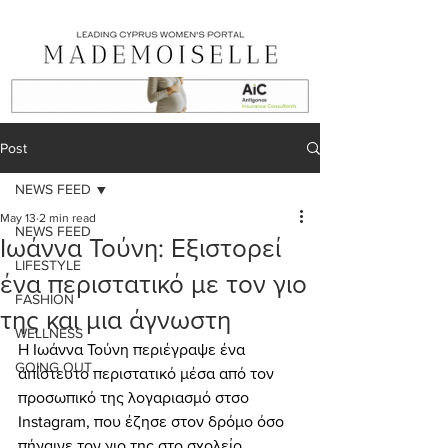
Post
NEWS FEED
May 13
2 min read
NEWS FEED
Ιωάννα Τούνη: Εξιστορεί
LIFESTYLE
ένα περιστατικό με τον γιο
FASHION
της και μια άγνωστη
WELLNESS
Η Ιωάννα Τούνη περιέγραψε ένα 
GOING OUT
απίστευτο περιστατικό μέσα από τον 
προσωπικό της λογαριασμό στσο 
Instagram, που έζησε στον δρόμο όσο 
πήγαινε τον γιο της στο σχολείο.