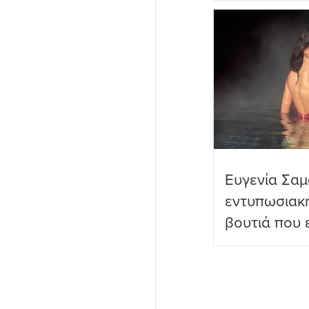
πραγματικό
Ευγενία Σαμ
εντυπωσιακ
βουτιά που 
διαδικτυακο