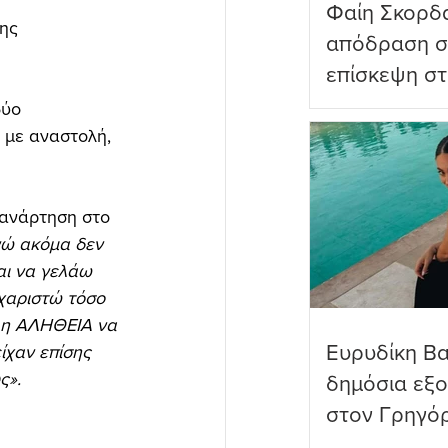
Φαίη Σκορδ
ης 
απόδραση σ
επίσκεψη στ
Πανορμίτη
δύο 
 με αναστολή, 
 ανάρτηση στο 
ώ ακόμα δεν 
αι να γελάω 
χαριστώ τόσο 
ι η ΑΛΗΘΕΙΑ να 
Ευρυδίκη Β
ίχαν επίσης 
ς».
δημόσια εξ
στον Γρηγό
όνειρα όντω