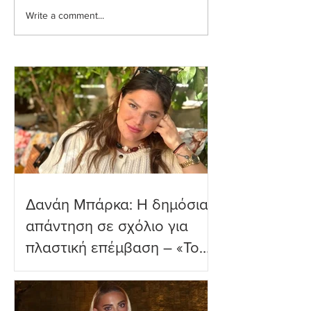
Write a comment...
Ιωάννα Τούνη: Η
Μαριαλένα Ρουμ
εξομολόγηση για τη
Τρυφερές στιγμέ
Μύκονο
δύο μηνών γιο τ
παραλία
Δανάη Μπάρκα: Η δημόσια
απάντηση σε σχόλιο για
πλαστική επέμβαση – «Το
ωραιότερο σχόλιο που
είδα»