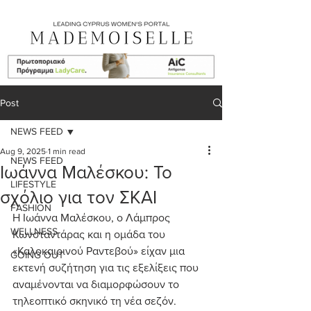
Post
NEWS FEED
Aug 9, 2025
1 min read
NEWS FEED
Ιωάννα Μαλέσκου: Το
LIFESTYLE
σχόλιο για τον ΣΚΑΙ
FASHION
Η Ιωάννα Μαλέσκου, ο Λάμπρος 
WELLNESS
Κωνσταντάρας και η ομάδα του 
«Καλοκαιρινού Ραντεβού» είχαν μια 
GOING OUT
εκτενή συζήτηση για τις εξελίξεις που 
αναμένονται να διαμορφώσουν το 
τηλεοπτικό σκηνικό τη νέα σεζόν.