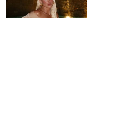
Ιωάννα Τούνη: Η
εξομολόγηση για τη Μύκονο