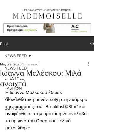
Post
NEWS FEED
May 29, 2025
1 min read
NEWS FEED
Ιωάννα Μαλέσκου: Μιλά
LIFESTYLE
ανοιχτά
FASHION
Η
Ιωάννα Μαλέσκου
έδωσε 
WELLNESS
αποκαλυπτική συνέντευξη στην κάμερα 
της εκπομπής του ''Breakfast@Star'' και 
GOING OUT
αναφέρθηκε στην πρόταση να αναλάβει 
το πρωινό του Open που τελικά 
ματαιώθηκε.