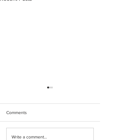
Comments
Write a comment...
Ιωάννα Τούνη: Η
Μαριαλένα Ρουμ