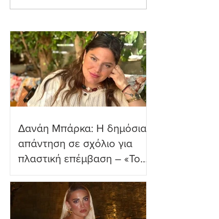
εξομολόγηση για τη
Τρυφερές στιγμέ
Μύκονο
δύο μηνών γιο τ
παραλία
Δανάη Μπάρκα: Η δημόσια
απάντηση σε σχόλιο για
πλαστική επέμβαση – «Το
ωραιότερο σχόλιο που
είδα»