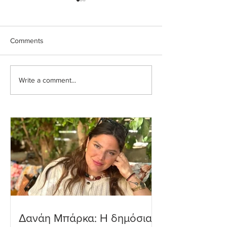
Comments
Write a comment...
Ιωάννα Τούνη: Η
Μαριαλένα Ρουμ
εξομολόγηση για τη
Τρυφερές στιγμέ
Μύκονο
δύο μηνών γιο τ
παραλία
Δανάη Μπάρκα: Η δημόσια