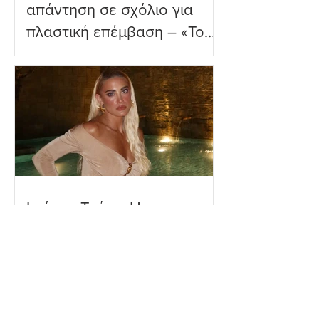
απάντηση σε σχόλιο για
πλαστική επέμβαση – «Το
ωραιότερο σχόλιο που
είδα»
Ιωάννα Τούνη: Η
εξομολόγηση για τη Μύκονο