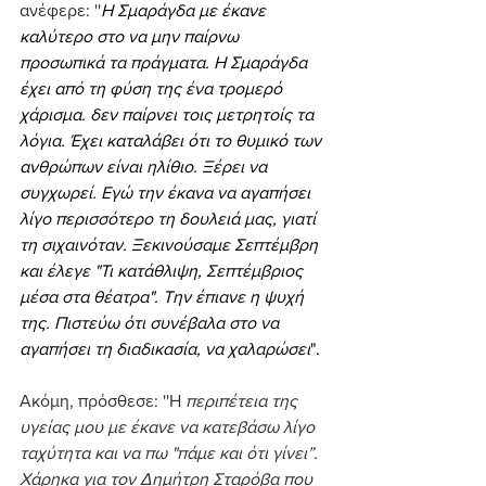
ανέφερε: ''
Η Σμαράγδα με έκανε 
καλύτερο στο να μην παίρνω 
προσωπικά τα πράγματα. Η Σμαράγδα 
έχει από τη φύση της ένα τρομερό 
χάρισμα. δεν παίρνει τοις μετρητοίς τα 
λόγια. Έχει καταλάβει ότι το θυμικό των 
ανθρώπων είναι ηλίθιο. Ξέρει να 
συγχωρεί. Εγώ την έκανα να αγαπήσει 
λίγο περισσότερο τη δουλειά μας, γιατί 
τη σιχαινόταν. Ξεκινούσαμε Σεπτέμβρη 
και έλεγε "Τι κατάθλιψη, Σεπτέμβριος 
μέσα στα θέατρα". Την έπιανε η ψυχή 
της. Πιστεύω ότι συνέβαλα στο να 
αγαπήσει τη διαδικασία, να χαλαρώσει
".
Ακόμη, πρόσθεσε: ''Η 
περιπέτεια της 
υγείας μου με έκανε να κατεβάσω λίγο 
ταχύτητα και να πω "πάμε και ότι γίνει”. 
Χάρηκα για τον Δημήτρη Σταρόβα που 