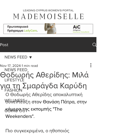
Post
NEWS FEED
Nov 17, 2024
1 min read
NEWS FEED
Θοδωρής Αθερίδης: Mιλά
LIFESTYLE
για τη Σμαράγδα Καρύδη
FASHION
Ο Θοδωρής Αθερίδης αποκαλυπτική 
WELLNESS
συνέντευξη 
στον Θανάση Πάτρα, στην 
κάμερα της εκπομπής "The 
GOING OUT
Weekenders".
Πιο συγκεκριμένα, ο ηθοποιός 