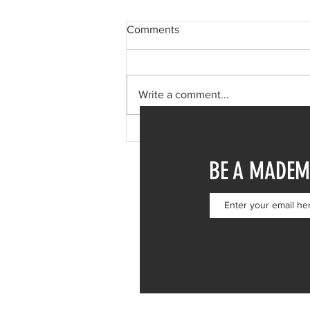
Comments
Write a comment...
Φαίη Σκορδά: Μονοήμερη
απόδραση στη Σύμη – Η
BE A MADEM
επίσκεψη στην Ιερά Μονή
Πανορμίτη