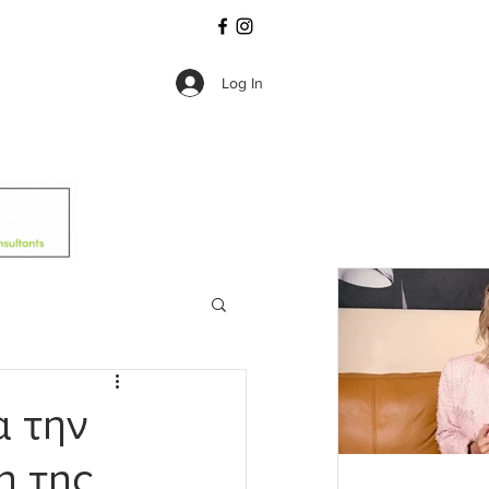
Log In
α την
η της