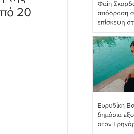
Φαίη Σκορδ
από 20
απόδραση σ
επίσκεψη στ
Πανορμίτη
Ευρυδίκη Β
δημόσια εξ
στον Γρηγό
όνειρα όντω