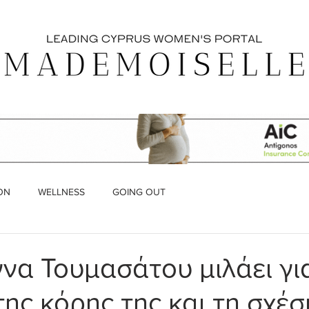
ON
WELLNESS
GOING OUT
να Τουμασάτου μιλάει γι
ης κόρης της και τη σχέσ