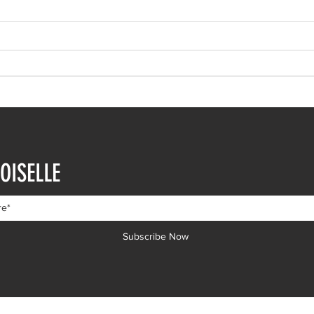
Ευρυδίκη Βαλαβάνη: Η
Ευγε
δημόσια εξομολόγηση
εντυ
OISELLE
αγάπης στον Γρηγόρη
βουτ
Μόργκαν – «Τα όνειρα όντως
διαδ
γίνονται πραγματικότητα»
Subscribe Now