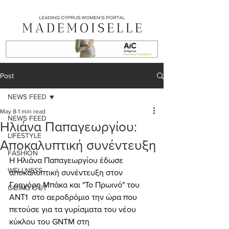
Post
NEWS FEED
May 8
1 min read
NEWS FEED
Ηλιάνα Παπαγεωργίου:
LIFESTYLE
Αποκαλυπτική συνέντευξη
FASHION
Η Ηλιάνα Παπαγεωργίου έδωσε 
WELLNESS
αποκαλυπτική συνέντευξη στον 
Γρηγόρη Μπάκα και "Το Πρωινό" του 
GOING OUT
ΑΝΤ1
 στο αεροδρόμιο την ώρα που 
πετούσε για τα γυρίσματα του νέου 
κύκλου του GNTM στη 