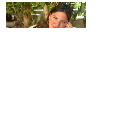
Δανάη Μπάρκα: Η δημόσια
απάντηση σε σχόλιο για
πλαστική επέμβαση – «Το
ωραιότερο σχόλιο που
είδα»