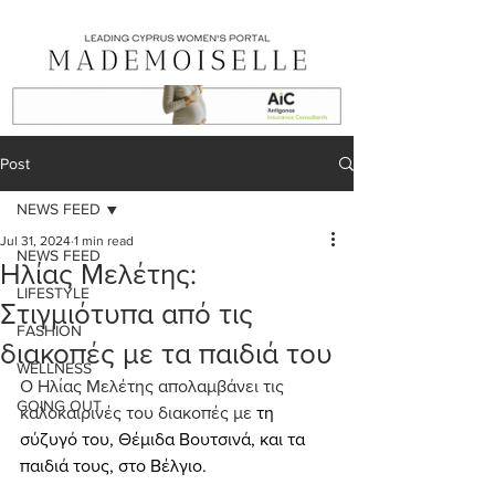
Post
NEWS FEED
Jul 31, 2024
1 min read
NEWS FEED
Ηλίας Μελέτης:
LIFESTYLE
Στιγμιότυπα από τις
FASHION
διακοπές με τα παιδιά του
WELLNESS
Ο Ηλίας Μελέτης απολαμβάνει τις 
GOING OUT
καλοκαιρινές του διακοπές με 
τη 
σύζυγό του, Θέμιδα Βουτσινά, και τα 
παιδιά τους, στο Βέλγιο.