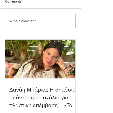
Comments
Write a comment...
Ιωάννα Τούνη: Η
Μαριαλένα Ρουμ
εξομολόγηση για τη
Τρυφερές στιγμέ
Μύκονο
δύο μηνών γιο τ
παραλία
Δανάη Μπάρκα: Η δημόσια
απάντηση σε σχόλιο για
πλαστική επέμβαση – «Το