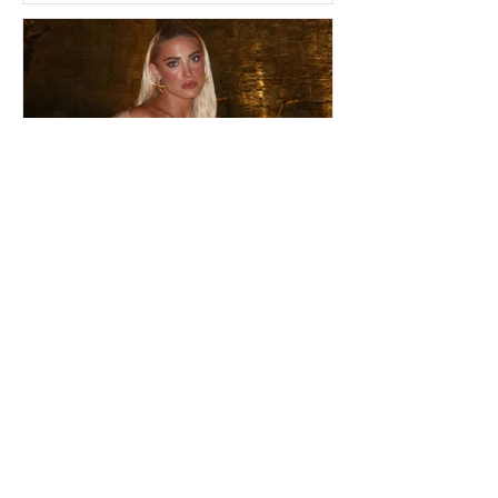
ωραιότερο σχόλιο που
είδα»
Ιωάννα Τούνη: Η
εξομολόγηση για τη Μύκονο