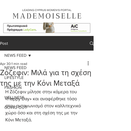
Post
NEWS FEED
Apr 30
1 min read
NEWS FEED
Ζόζεφιν: Μιλά για τη σχέση
LIFESTYLE
της με την Κόνι Μεταξά
FASHION
Η Ζόζεφιν μίλησε στην κάμερα του 
WELLNESS
«Happy Day» και αναφέρθηκε τόσο 
στον ανταγωνισμό στον καλλιτεχνικό 
GOING OUT
χώρο όσο και στη σχέση της με την 
Κόνι Μεταξά.