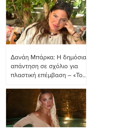
παραλία
Δανάη Μπάρκα: Η δημόσια
απάντηση σε σχόλιο για
πλαστική επέμβαση – «Το
ωραιότερο σχόλιο που
είδα»