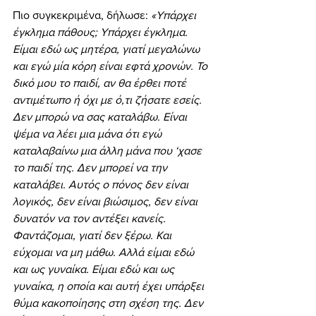
Πιο συγκεκριμένα, δήλωσε: 
«Υπάρχει 
έγκλημα πάθους; Υπάρχει έγκλημα. 
Είμαι εδώ ως μητέρα, γιατί μεγαλώνω 
και εγώ μία κόρη είναι εφτά χρονών. Το 
δικό μου το παιδί, αν θα έρθει ποτέ 
αντιμέτωπο ή όχι με ό,τι ζήσατε εσείς. 
Δεν μπορώ να σας καταλάβω. Είναι 
ψέμα να λέει μια μάνα ότι εγώ 
καταλαβαίνω μια άλλη μάνα που ‘χασε 
το παιδί της. Δεν μπορεί να την 
καταλάβει. Αυτός ο πόνος δεν είναι 
λογικός, δεν είναι βιώσιμος, δεν είναι 
δυνατόν να τον αντέξει κανείς.
Φαντάζομαι, γιατί δεν ξέρω. Και 
εύχομαι να μη μάθω. Αλλά είμαι εδώ 
και ως γυναίκα. Είμαι εδώ και ως 
γυναίκα, η οποία και αυτή έχει υπάρξει 
θύμα κακοποίησης στη σχέση της. Δεν 