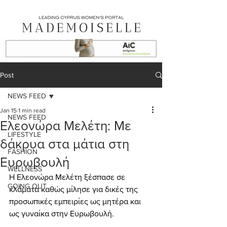
Post
NEWS FEED
Jan 15
1 min read
NEWS FEED
Ελεονώρα Μελέτη: Με
LIFESTYLE
δάκρυα στα μάτια στη
FASHION
Ευρωβουλή
WELLNESS
Η Ελεονώρα Μελέτη ξέσπασε σε 
GOING OUT
κλάματα καθώς μίλησε για δικές της 
προσωπικές εμπειρίες ως μητέρα και 
ως γυναίκα στην Ευρωβουλή.