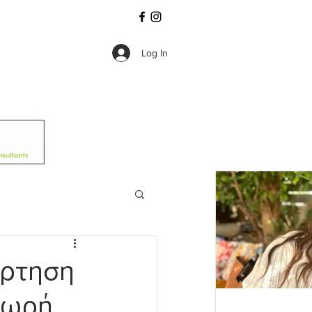
Log In
άρτηση
δωρή