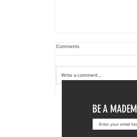
Comments
Write a comment...
Δανάη Μπάρκα: Η δημόσια
απάντηση σε σχόλιο για
BE A MADEM
πλαστική επέμβαση – «Το
ωραιότερο σχόλιο που είδα»