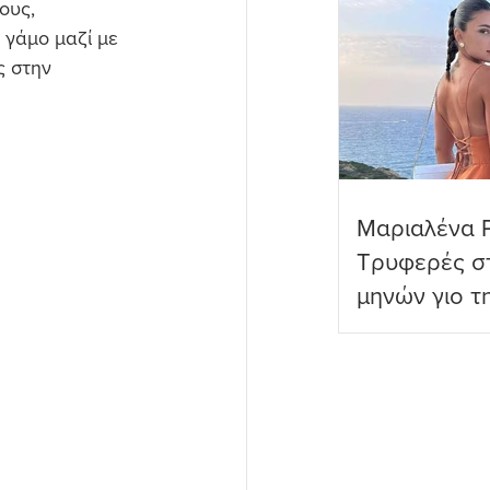
ους, 
 γάμο μαζί με 
ς στην 
Μαριαλένα 
Τρυφερές στ
μηνών γιο τ