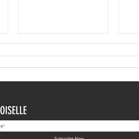
Ιωάννα Τούνη: Η
Μαρι
εξομολόγηση για τη Μύκονο
Τρυφ
OISELLE
μηνώ
Subscribe Now