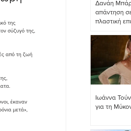
Δανάη Μπάρ
απάντηση σε
πλαστική επ
κό της 
ωραιότερο σ
ον σύζυγό της, 
ές από τη ζωή 
ης, 
ατα.
Ιωάννα Τούν
νοι, έκαναν 
για τη Μύκο
ρόνια μετά», 