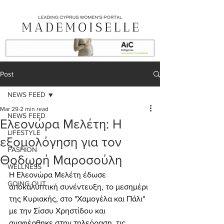
Post
NEWS FEED
Mar 29
2 min read
NEWS FEED
Ελεονώρα Μελέτη: Η
LIFESTYLE
εξομολόγηση για τον
FASHION
Θοδωρή Μαροσούλη
WELLNESS
Η Ελεονώρα Μελέτη έδωσε 
GOING OUT
αποκαλυπτική συνέντευξη, το μεσημέρι 
της Κυριακής, στο "Χαμογέλα και Πάλι" 
με την Σίσσυ Χρηστίδου και 
αναφέρθηκε στην τηλεόραση, τις 