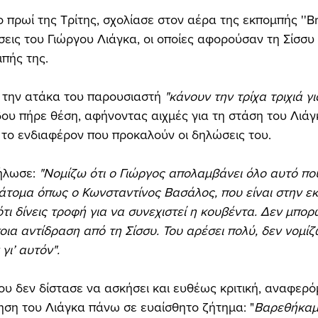
 πρωί της Τρίτης, σχολίασε στον αέρα της εκπομπής ''Bre
εις του Γιώργου Λιάγκα, οι οποίες αφορούσαν τη Σίσσυ 
πής της.
 την ατάκα του παρουσιαστή
 "κάνουν την τρίχα τριχιά γ
δου πήρε θέση, αφήνοντας αιχμές για τη στάση του Λιάγ
 το ενδιαφέρον που προκαλούν οι δηλώσεις του.
ήλωσε: 
"Νομίζω ότι ο Γιώργος απολαμβάνει όλο αυτό που
άτομα όπως ο Κωνσταντίνος Βασάλος, που είναι στην ε
ότι δίνεις τροφή για να συνεχιστεί η κουβέντα. Δεν μπο
οια αντίδραση από τη Σίσσυ. Του αρέσει πολύ, δεν νομίζ
γι’ αυτόν".
δου δεν δίστασε να ασκήσει και ευθέως κριτική, αναφερό
ση του Λιάγκα πάνω σε ευαίσθητο ζήτημα: "
Βαρεθήκαμ