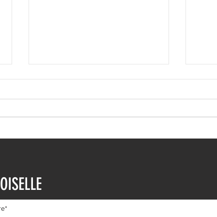
Ιωάννα Τούνη: Η
Μαρι
εξομολόγηση για τη Μύκονο
Τρυφ
OISELLE
μηνώ