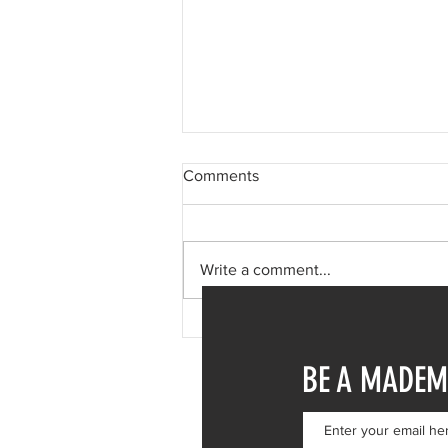
Comments
Write a comment...
Δανάη Μπάρκα: Η δημόσια
απάντηση σε σχόλιο για
BE A MADEM
πλαστική επέμβαση – «Το
ωραιότερο σχόλιο που είδα»