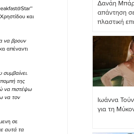
Δανάη Μπάρ
akfast@Star'' 
απάντηση σε
Χρηστίδου και 
πλαστική επ
ωραιότερο σ
ια να βρουν 
κα απέναντι 
 συμβαίνει. 
κπομπή της 
ρώ να πιστέψω 
ω να τον 
Ιωάννα Τούν
για τη Μύκο
μενη σε 
ε αυτά τα 