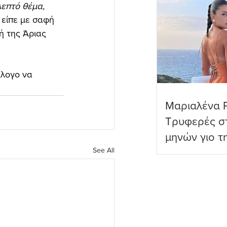
λεπτό θέμα, 
 
είπε με σαφή 
ή της Άριας 
άλογο να 
Μαριαλένα 
Τρυφερές στ
μηνών γιο τ
See All