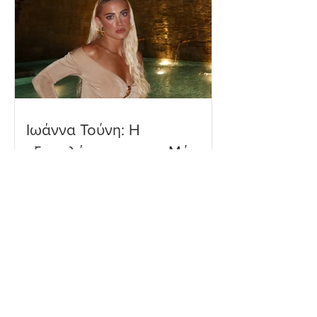
Ιωάννα Τούνη: Η
εξομολόγηση για τη Μύκονο