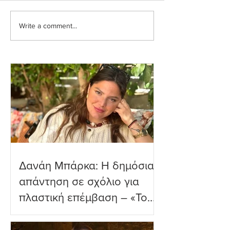
Write a comment...
Ιωάννα Τούνη: Η
Μαριαλένα Ρουμ
εξομολόγηση για τη
Τρυφερές στιγμέ
Μύκονο
δύο μηνών γιο τ
παραλία
Δανάη Μπάρκα: Η δημόσια
απάντηση σε σχόλιο για
πλαστική επέμβαση – «Το
ωραιότερο σχόλιο που
είδα»