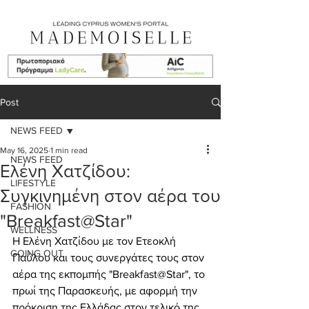
Post
NEWS FEED
May 16, 2025
1 min read
NEWS FEED
Ελένη Χατζίδου:
LIFESTYLE
Συγκινημένη στον αέρα του
FASHION
"Breakfast@Star"
WELLNESS
Η Ελένη Χατζίδου με τον Ετεοκλή 
GOING OUT
Παύλου και τους συνεργάτες τους στον 
αέρα της εκπομπής "Breakfast@Star", το 
πρωί της Παρασκευής, με αφορμή την 
πρόκριση της Ελλάδας στον τελικό της 