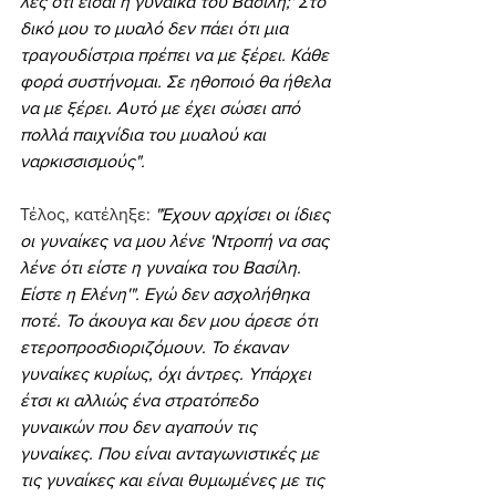
λες ότι είσαι η γυναίκα του Βασίλη;' Στο 
δικό μου το μυαλό δεν πάει ότι μια 
τραγουδίστρια πρέπει να με ξέρει. Κάθε 
φορά συστήνομαι. Σε ηθοποιό θα ήθελα 
να με ξέρει. Αυτό με έχει σώσει από 
πολλά παιχνίδια του μυαλού και 
ναρκισσισμούς".
Τέλος, κατέληξε:
"Έχουν αρχίσει οι ίδιες 
οι γυναίκες να μου λένε 'Ντροπή να σας 
λένε ότι είστε η γυναίκα του Βασίλη. 
Είστε η Ελένη'". Εγώ δεν ασχολήθηκα 
ποτέ. Το άκουγα και δεν μου άρεσε ότι 
ετεροπροσδιοριζόμουν. Το έκαναν 
γυναίκες κυρίως, όχι άντρες. Υπάρχει 
έτσι κι αλλιώς ένα στρατόπεδο 
γυναικών που δεν αγαπούν τις 
γυναίκες. Που είναι ανταγωνιστικές με 
τις γυναίκες και είναι θυμωμένες με τις 