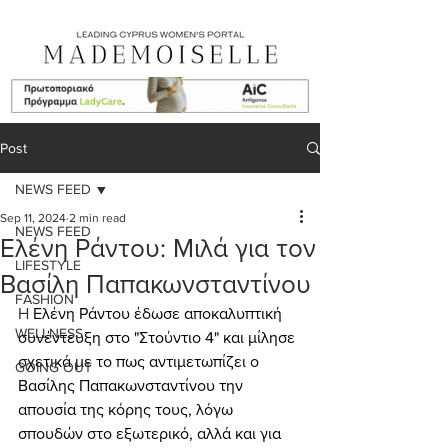
Post
NEWS FEED
Sep 11, 2024
2 min read
NEWS FEED
Ελένη Ράντου: Μιλά για τον
LIFESTYLE
Βασίλη Παπακωνσταντίνου
FASHION
Η 
Ελένη Ράντου έδωσε αποκαλυπτική 
WELLNESS
συνέντευξη στο "Στούντιο 4" και μίλησε 
σχετικά με το πως αντιμετωπίζει ο 
GOING OUT
Βασίλης Παπακωνσταντίνου την 
απουσία της κόρης τους, λόγω 
σπουδών στο εξωτερικό, αλλά και για 