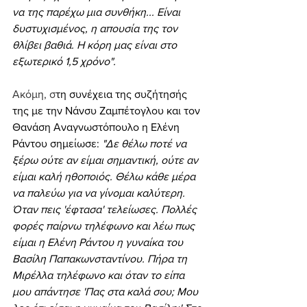
να της παρέχω μια συνθήκη... Είναι 
δυστυχισμένος, η απουσία της τον 
θλίβει βαθιά. Η κόρη μας είναι στο 
εξωτερικό 1,5 χρόνο".
Ακόμη, σ
τη συνέχεια της συζήτησής 
της με την Νάνσυ Ζαμπέτογλου και τον 
Θανάση Αναγνωστόπουλο η Ελένη 
Ράντου σημείωσε: 
"Δε θέλω ποτέ να 
ξέρω ούτε αν είμαι σημαντική, ούτε αν 
είμαι καλή ηθοποιός. Θέλω κάθε μέρα 
να παλεύω για να γίνομαι καλύτερη. 
Όταν πεις 'έφτασα' τελείωσες. Πολλές 
φορές παίρνω τηλέφωνο και λέω πως 
είμαι η Ελένη Ράντου η γυναίκα του 
Βασίλη Παπακωνσταντίνου. Πήρα τη 
Μιρέλλα τηλέφωνο και όταν το είπα 
μου απάντησε 'Πας στα καλά σου; Μου 