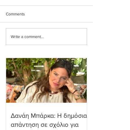
Comments
Write a comment...
Ιωάννα Τούνη: Η
Μαριαλένα Ρουμ
εξομολόγηση για τη
Τρυφερές στιγμέ
Μύκονο
δύο μηνών γιο τ
παραλία
Δανάη Μπάρκα: Η δημόσια
απάντηση σε σχόλιο για