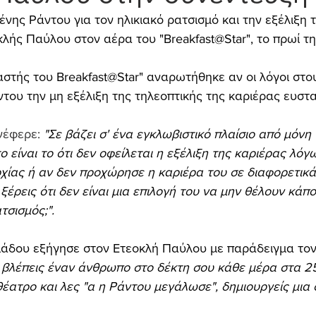
ένης Ράντου για τον ηλικιακό ρατσισμό και την εξέλιξη 
οκλής Παύλου
στον αέρα του "Breakfast@Star", το πρωί τ
στής του Breakfast@Star" αναρωτήθηκε αν οι λόγοι στο
ντου την μη εξέλιξη της τηλεοπτικής της καριέρας ευστ
νέφερε: 
"Σε βάζει σ' ένα εγκλωβιστικό πλαίσιο από μόνη τ
 είναι το ότι δεν οφείλεται η εξέλιξη της καριέρας λόγω
χίας ή αν δεν προχώρησε η καριέρα του σε διαφορετικά
έρεις ότι δεν είναι μια επιλογή του να μην θέλουν κάπο
τσισμός;".
άδου εξήγησε στον Ετεοκλή Παύλου με παράδειγμα τον
 βλέπεις έναν άνθρωπο στο δέκτη σου κάθε μέρα στα 25
 θέατρο και λες "α η Ράντου μεγάλωσε", δημιουργείς μια