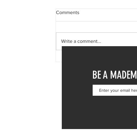
Comments
Write a comment...
Δανάη Μπάρκα: Η δημόσια
απάντηση σε σχόλιο για
BE A MADEM
πλαστική επέμβαση – «Το
ωραιότερο σχόλιο που είδα»