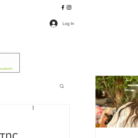
Log In
της