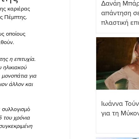
Δανάη Μπάρ
της καριέρας 
απάντηση σε
ης Πέμπτης.
πλαστική επ
ωραιότερο σ
υς οποίους 
αθούν.
ης η επιτυχία. 
 ηλικιακού 
 μονοπάτια για 
ιον άλλον και 
Ιωάννα Τούν
 συλλογισμό 
για τη Μύκο
 του χρόνια 
 συγκεκριμένη 