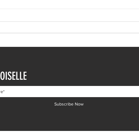
Ιωάννα Τούνη: Η
Μαρι
εξομολόγηση για τη Μύκονο
Τρυφ
OISELLE
μηνώ
Subscribe Now