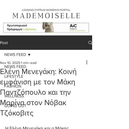
Post
NEWS FEED
Nov 10, 2025
1 min read
NEWS FEED
Ελένη Μενεγάκη: Κοινή
LIFESTYLE
εμφάνιση με τον Μάκη
FASHION
Παντζόπουλο και την
WELLNESS
Μαρίνα στον Νόβακ
GOING OUT
Τζόκοβιτς
Η Ελένη Μενεγάκη και ο Μάκης 