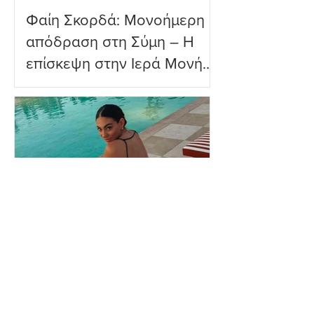
Φαίη Σκορδά: Μονοήμερη
απόδραση στη Σύμη – Η
επίσκεψη στην Ιερά Μονή
Πανορμίτη
Ευρυδίκη Βαλαβάνη: Η
δημόσια εξομολόγηση
αγάπης στον Γρηγόρη
Μόργκαν – «Τα όνειρα