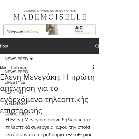
Post
NEWS FEED
Mar 11
1 min read
NEWS FEED
Ελένη Μενεγάκη: Η πρώτη
LIFESTYLE
απάντηση για το
FASHION
ενδεχόμενο τηλεοπτικής
WELLNESS
επιστροφής
GOING OUT
Η Ελένη Μενεγάκη έκανε δηλώσεις στα 
τηλεοπτικά συνεργεία, αφού την οποία 
εντόπισαν στο αεροδρόμιο «Ελευθέριος 