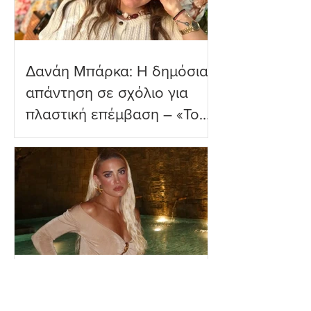
Δανάη Μπάρκα: Η δημόσια
απάντηση σε σχόλιο για
πλαστική επέμβαση – «Το
ωραιότερο σχόλιο που
είδα»
Ιωάννα Τούνη: Η
εξομολόγηση για τη Μύκονο