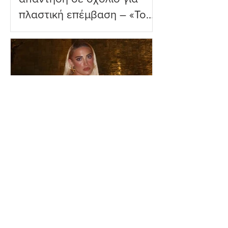
πλαστική επέμβαση – «Το
ωραιότερο σχόλιο που
είδα»
Ιωάννα Τούνη: Η
εξομολόγηση για τη Μύκονο