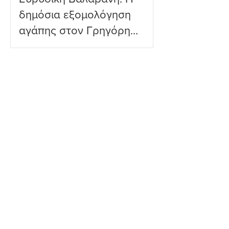
δημόσια εξομολόγηση
αγάπης στον Γρηγόρη
Μόργκαν – «Τα όνειρα
όντως γίνονται
πραγματικότητα»
Ευγενία Σαμαρά: Η
εντυπωσιακή υποβρύχια
βουτιά που ενθουσίασε
τους διαδικτυακούς της