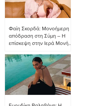
Φαίη Σκορδά: Μονοήμερη
απόδραση στη Σύμη – Η
επίσκεψη στην Ιερά Μονή
Πανορμίτη
Ευρυδίκη Βαλαβάνη: Η