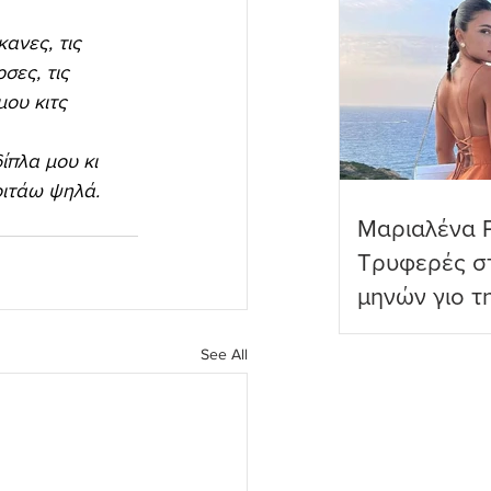
ανες, τις 
σες, τις 
ου κιτς 
ίπλα μου κι 
οιτάω ψηλά. 
Μαριαλένα 
Τρυφερές στ
μηνών γιο τ
See All