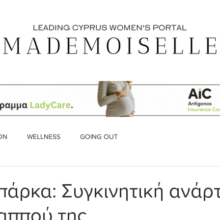
ON
WELLNESS
GOING OUT
άρκα: Συγκινητική ανάρ
παππού της