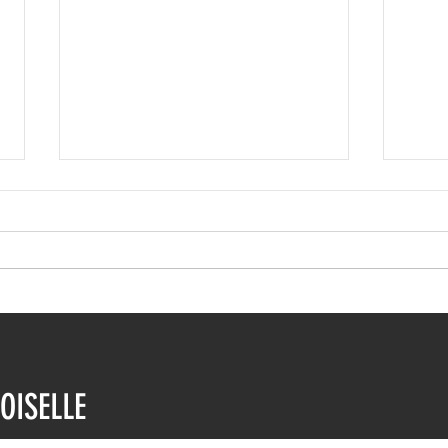
Ιωάννα Τούνη: Η
Μαρι
εξομολόγηση για τη Μύκονο
Τρυφ
OISELLE
μηνώ