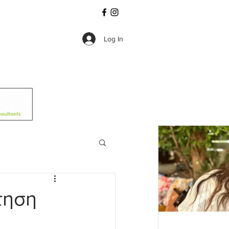
Log In
τηση