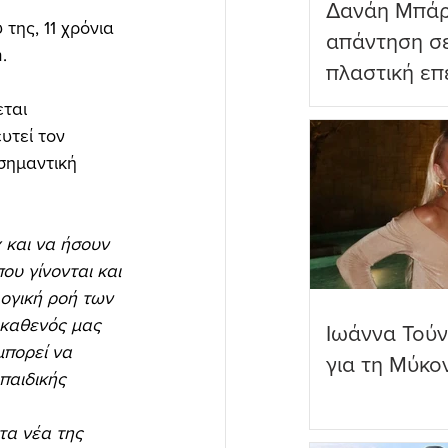
Δανάη Μπάρ
ης, 11 χρόνια 
απάντηση σε
.
πλαστική επ
ωραιότερο σ
ται 
υτεί τον 
σημαντική 
 και να ήσουν 
υ γίνονται και 
λογική ροή των 
 καθενός μας 
Ιωάννα Τούν
μπορεί να 
για τη Μύκο
παιδικής 
τα νέα της 