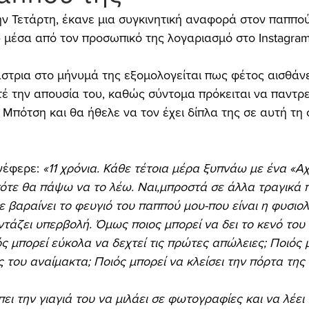
 Τετάρτη, έκανε μια συγκινητική αναφορά στον παππού τ
 μέσα από τον προσωπικό της λογαριασμό στο Ιnstagram
στρια στο μήνυμά της εξομολογείται πως φέτος αισθάνε
έ την απουσία του, καθώς σύντομα πρόκειται να παντρε
Μπότση και θα ήθελε να τον έχει δίπλα της σε αυτή τη 
νέφερε: 
«11 χρόνια. Κάθε τέτοια μέρα ξυπνάω με ένα «Αχ
ότε θα πάψω να το λέω. Ναι,μπροστά σε άλλα τραγικά πο
ε βαραίνει το φευγιό του παππού μου-που είναι η φυσιο
άζει υπερβολή. Όμως ποιος μπορεί να δει το κενό του
ιός μπορεί εύκολα να δεχτεί τις πρώτες απώλειες; Ποιός 
ς του αναίμακτα; Ποιός μπορεί να κλείσει την πόρτα της 
ει την γιαγιά του να μιλάει σε φωτογραφίες και να λέει 