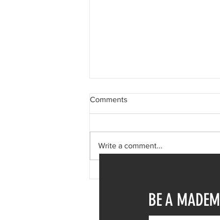
Comments
Write a comment...
Δανάη Μπάρκα: Η δημόσια
απάντηση σε σχόλιο για
BE A MADEM
πλαστική επέμβαση – «Το
ωραιότερο σχόλιο που είδα»