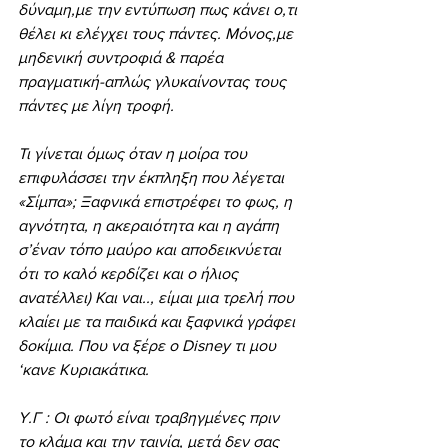
δύναμη,με την εντύπωση πως κάνει ο,τι 
θέλει κι ελέγχει τους πάντες. Μόνος,με 
μηδενική συντροφιά & παρέα 
πραγματική-απλώς γλυκαίνοντας τους 
πάντες με λίγη τροφή.
Τι γίνεται όμως όταν η μοίρα του 
επιφυλάσσει την έκπληξη που λέγεται 
«Σίμπα»; Ξαφνικά επιστρέφει το φως, η 
αγνότητα, η ακεραιότητα και η αγάπη 
σ’έναν τόπο μαύρο και αποδεικνύεται 
ότι το καλό κερδίζει και ο ήλιος 
ανατέλλει) Και ναι.., είμαι μια τρελή που 
κλαίει με τα παιδικά και ξαφνικά γράφει 
δοκίμια. Που να ξέρε ο Disney τι μου 
‘κανε Κυριακάτικα.
Υ.Γ : Οι φωτό είναι τραβηγμένες πριν 
το κλάμα και την ταινία, μετά δεν σας 