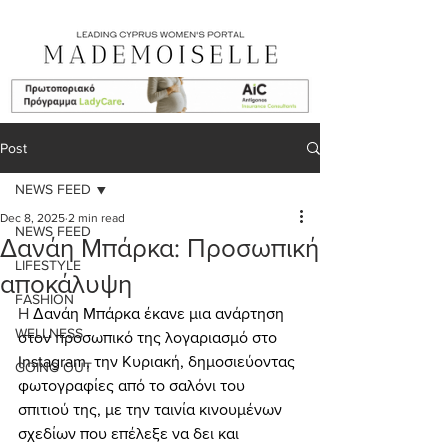
Post
NEWS FEED
Dec 8, 2025
2 min read
NEWS FEED
Δανάη Μπάρκα: Προσωπική
LIFESTYLE
αποκάλυψη
FASHION
Η 
Δανάη Μπάρκα έκανε μια ανάρτηση 
WELLNESS
στον προσωπικό της λογαριασμό στο 
Instagram, την Κυριακή, δημοσιεύοντας 
GOING OUT
φωτογραφίες από το σαλόνι του 
σπιτιού της, με την ταινία κινουμένων 
σχεδίων που επέλεξε να δει και 