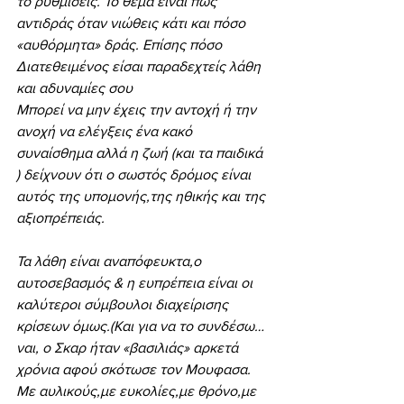
το ρυθμίσεις. Το θέμα είναι πώς 
αντιδράς όταν νιώθεις κάτι και πόσο 
«αυθόρμητα» δράς. Επίσης πόσο 
Διατεθειμένος είσαι παραδεχτείς λάθη 
και αδυναμίες σου
Μπορεί να μην έχεις την αντοχή ή την 
ανοχή να ελέγξεις ένα κακό 
συναίσθημα αλλά η ζωή (και τα παιδικά 
) δείχνουν ότι ο σωστός δρόμος είναι 
αυτός της υπομονής,της ηθικής και της 
αξιοπρέπειάς.
Τα λάθη είναι αναπόφευκτα,ο 
αυτοσεβασμός & η ευπρέπεια είναι οι 
καλύτεροι σύμβουλοι διαχείρισης 
κρίσεων όμως.(Και για να το συνδέσω…
ναι, ο Σκαρ ήταν «βασιλιάς» αρκετά 
χρόνια αφού σκότωσε τον Μουφασα. 
Με αυλικούς,με ευκολίες,με θρόνο,με 