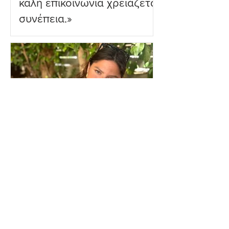
καλή επικοινωνία χρειάζεται
συνέπεια.»
Δανάη Μπάρκα: Η δημόσια
απάντηση σε σχόλιο για
πλαστική επέμβαση – «Το
ωραιότερο σχόλιο που
είδα»