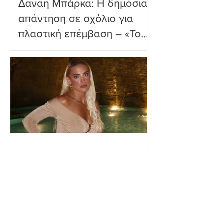
Δανάη Μπάρκα: Η δημόσια
απάντηση σε σχόλιο για
πλαστική επέμβαση – «Το
ωραιότερο σχόλιο που
είδα»
Ιωάννα Τούνη: Η
εξομολόγηση για τη Μύκονο