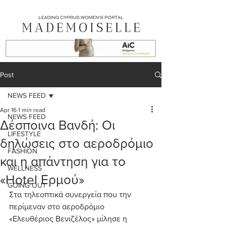
Post
NEWS FEED
Apr 16
1 min read
NEWS FEED
Δέσποινα Βανδή: Οι
LIFESTYLE
δηλώσεις στο αεροδρόμιο
FASHION
και η απάντηση για το
WELLNESS
«Hotel Ερμού»
GOING OUT
Στα τηλεοπτικά συνεργεία που την 
περίμεναν στο αεροδρόμιο 
«Ελευθέριος Βενιζέλος» μίλησε η 