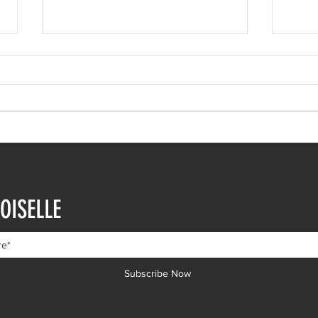
Ευρυδίκη Βαλαβάνη: Η
Ευγε
δημόσια εξομολόγηση
εντυ
OISELLE
αγάπης στον Γρηγόρη
βουτ
Μόργκαν – «Τα όνειρα όντως
διαδ
γίνονται πραγματικότητα»
Subscribe Now