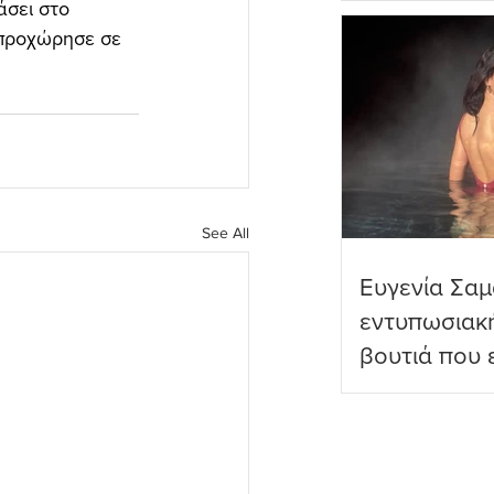
σει στο 
πραγματικό
 προχώρησε σε 
See All
Ευγενία Σαμ
εντυπωσιακ
βουτιά που 
διαδικτυακο