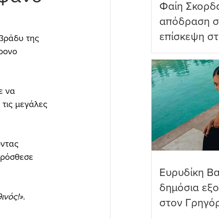
Φαίη Σκορδ
απόδραση σ
επίσκεψη στ
βράδυ της 
Πανορμίτη
ρονο 
ε να 
 τις μεγάλες 
ντας 
πρόσθεσε 
Ευρυδίκη Β
δημόσια εξ
ινός!».
στον Γρηγό
όνειρα όντω