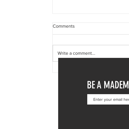
Comments
Write a comment...
Φαίη Σκορδά: Μονοήμερη
απόδραση στη Σύμη – Η
BE A MADEM
επίσκεψη στην Ιερά Μονή
Πανορμίτη