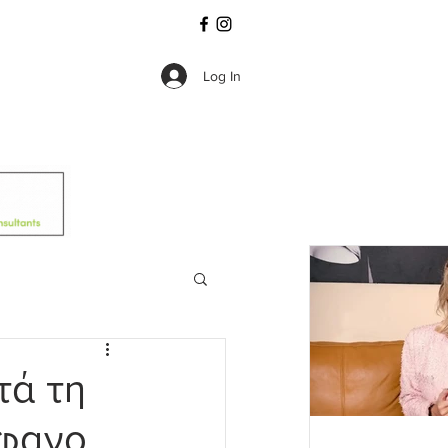
Log In
τά τη
έφανο