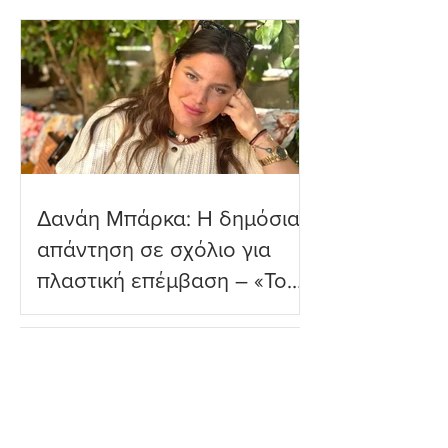
Μύκονο
δύο μηνών γιο τ
παραλία
Δανάη Μπάρκα: Η δημόσια
απάντηση σε σχόλιο για
πλαστική επέμβαση – «Το
ωραιότερο σχόλιο που
είδα»