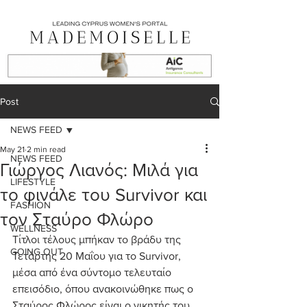
Post
NEWS FEED
May 21
2 min read
NEWS FEED
Γιώργος Λιανός: Μιλά για
LIFESTYLE
το φινάλε του Survivor και
FASHION
τον Σταύρο Φλώρο
WELLNESS
Τίτλοι τέλους μπήκαν το βράδυ της 
GOING OUT
Τετάρτης 20 Μαΐου για το Survivor, 
μέσα από ένα σύντομο τελευταίο 
επεισόδιο, όπου ανακοινώθηκε πως ο 
Σταύρος Φλώρος είναι ο νικητής του 