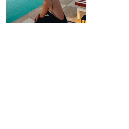
Ευρυδίκη Βαλαβάνη: Η
δημόσια εξομολόγηση
αγάπης στον Γρηγόρη
Μόργκαν – «Τα όνειρα
όντως γίνονται
πραγματικότητα»