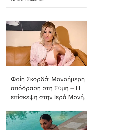
Ευρυδίκη Βαλαβάνη: Η
Ευγενία Σαμαρά
δημόσια εξομολόγηση
εντυπωσιακή υπ
αγάπης στον Γρηγόρη
βουτιά που ενθο
Μόργκαν – «Τα όνειρα
τους διαδικτυακ
όντως γίνονται
φίλους
πραγματικότητα»
Φαίη Σκορδά: Μονοήμερη
απόδραση στη Σύμη – Η
επίσκεψη στην Ιερά Μονή
Πανορμίτη