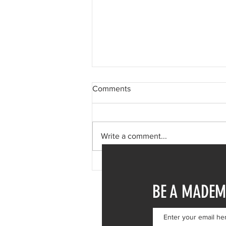
Comments
Write a comment...
Φαίη Σκορδά: Μονοήμερη
απόδραση στη Σύμη – Η
BE A MADEM
επίσκεψη στην Ιερά Μονή
Πανορμίτη