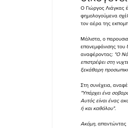
Ο Γιώργος Λιάγκας έ
φημολογούμενα σχέδι
τον αέρα της εκπομπή
Μάλιστα, ο παρουσι
επανεμφάνισης του 
αναφέροντας: 
"Ο Νό
επιστρέψει στη νυχτε
ξεκάθαρη προσωπική
Στη συνέχεια, αναφέ
"Υπάρχει ένα σοβαρό
Αυτός είναι ένας ακ
ή και καθόλου".
Ακόμη, 
απαντώντας σ