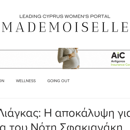
ON
WELLNESS
GOING OUT
Λιάγκας: Η αποκάλυψη γι
ια του Νότη Σφακιανάκη