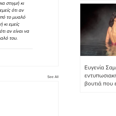
ια στιγμή κι 
πραγματικό
μείς ότι αν 
από το μυαλό 
 κι εμείς 
τι αν είναι να 
αλό του. 
Ευγενία Σαμ
εντυπωσιακ
See All
βουτιά που 
διαδικτυακο