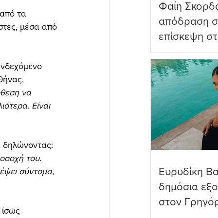
Φαίη Σκορδ
από τα 
απόδραση σ
στες, μέσα από 
επίσκεψη στ
Πανορμίτη
ενδεχόμενο 
θήνας, 
όθεση να 
ιότερα. Είναι 
, δηλώνοντας: 
οσοχή του. 
Ευρυδίκη Β
έψει σύντομα, 
δημόσια εξ
στον Γρηγό
 ίσως 
όνειρα όντω