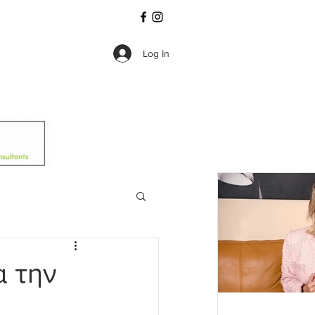
Log In
α την