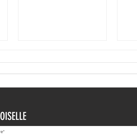
Ευρυδίκη Βαλαβάνη: Η
Ευγε
δημόσια εξομολόγηση
εντυ
OISELLE
αγάπης στον Γρηγόρη
βουτ
Μόργκαν – «Τα όνειρα όντως
διαδ
γίνονται πραγματικότητα»