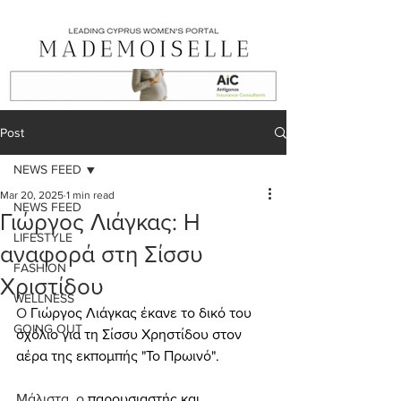
Post
NEWS FEED
Mar 20, 2025
1 min read
NEWS FEED
Γιώργος Λιάγκας: Η
LIFESTYLE
αναφορά στη Σίσσυ
FASHION
Χριστίδου
WELLNESS
O 
Γιώργος Λιάγκας έκανε το δικό του 
GOING OUT
σχόλιο για τη Σίσσυ Χρηστίδου στον 
αέρα της εκπομπής "Το Πρωινό".
Μάλιστα, ο 
παρουσιαστής και 