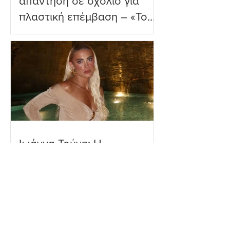
απάντηση σε σχόλιο για
πλαστική επέμβαση – «Το
ωραιότερο σχόλιο που
είδα»
Ιωάννα Τούνη: Η
εξομολόγηση για τη Μύκονο