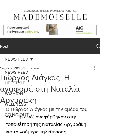
Post
NEWS FEED
Sep 25, 2025
1 min read
NEWS FEED
Γιώργος Λιάγκας: Η
LIFESTYLE
αναφορά στη Ναταλία
FASHION
Αργυράκη
WELLNESS
Ο Γιώργος Λιάγκας με την ομάδα του
GOING OUT
στο "Πρωινό" αναφέρθηκαν στην 
τοποθέτηση της Ναταλίας Αργυράκη 
για τα νούμερα τηλεθέασης.