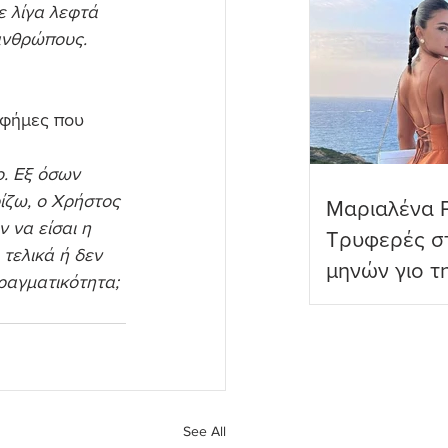
ε λίγα λεφτά 
ανθρώπους. 
 φήμες που 
 
ο. Εξ όσων 
ίζω, ο Χρήστος 
Μαριαλένα 
 να είσαι η 
Τρυφερές στ
τελικά ή δεν 
μηνών γιο τ
πραγματικότητα; 
See All