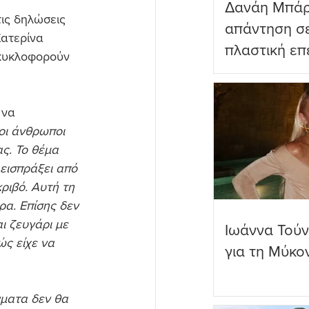
Δανάη Μπάρ
ις δηλώσεις 
απάντηση σε
ατερίνα 
πλαστική επ
 κυκλοφορούν 
ωραιότερο σ
να 
οι άνθρωποι 
ς. Το θέμα 
 εισπράξει από 
ριβό. Αυτή τη 
α. Επίσης δεν 
ι ζευγάρι με 
Ιωάννα Τούν
ς είχε να 
για τη Μύκο
γματα δεν θα 