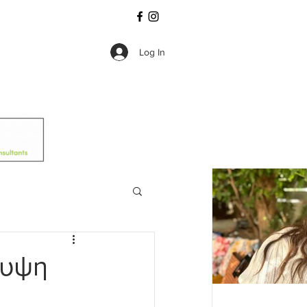
Log In
λυψη