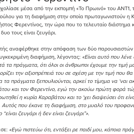
χολίασε μέσα από την εκπομπή «Το Πρωινό» του ΑΝΤ1, τ
ούλου για τη διαφήμιση στην οποία πρωταγωνιστούν η Κ
ήστος Φερεντίνος, την ώρα που το τελευταίο διάστημα
 δυο τους είναι ζευγάρι.
στής αναφέρθηκε στην απόφαση των δύο παρουσιαστών 
γκεκριμένη διαφήμιση, λέγοντας: 
«Είναι αυτό που λένε 
τά τα πράγματα, ότι όλοι οι άνθρωποι έχουμε την τιμή μα
ορίζει την αξιοπρέπειά του σε σχέση με την τιμή που θα
α τα πράγματα ξεπουλιούνται, αρκεί το τίμημα να ‘ναι ακ
του και τον Φερεντίνο, εγώ την ακούω πρώτη φορά τώρ
ρωτηθεί η κυρία Καραβάτου και το ‘χει διαψεύσει ότι είνα
. Αυτός που έκανε τη διαφήμιση, στο μυαλό του προφανώ
 “είναι ζευγάρι ή δεν είναι ζευγάρι”»
.
σε: 
«Εγώ πιστεύω ότι, εντάξει ρε παιδί μου, κάποια πρά