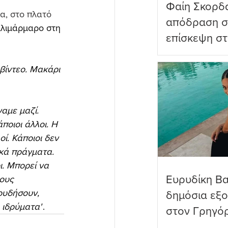
Φαίη Σκορδ
, στο πλατό 
απόδραση σ
λλιμάρμαρο στη 
επίσκεψη στ
Πανορμίτη
βίντεο. Μακάρι 
αμε μαζί. 
ποιοι άλλοι. Η 
ί. Κάποιοι δεν 
ικά πράγματα. 
. Μπορεί να 
Ευρυδίκη Β
ους 
ουδήσουν, 
δημόσια εξ
 ιδρύματα"
.
στον Γρηγό
όνειρα όντω