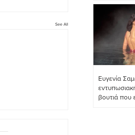
πραγματικό
See All
Ευγενία Σαμ
εντυπωσιακ
βουτιά που 
διαδικτυακο