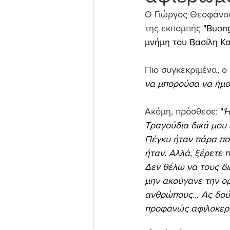
Ο Γιώργος Θεοφάνου
της εκπομπής 
"Buong
μνήμη του Βασίλη Κ
Πιο συγκεκριμένα, ο
να μπορούσα να ήμου
Ακόμη, πρόσθεσε: 
"
Ή
Τραγούδια δικά μου έ
Πέγκυ ήταν πάρα πολύ
ήταν. Αλλά, ξέρετε 
Δεν θέλω να τους δι
μην ακούγανε την ορ
ανθρώπους... Ας δού
προφανώς αφιλοκερδ