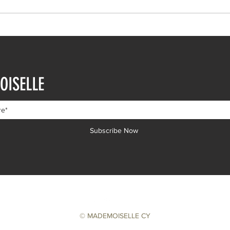
Ευρυδίκη Βαλαβάνη: Η
Ευγε
δημόσια εξομολόγηση
εντυ
OISELLE
αγάπης στον Γρηγόρη
βουτ
Μόργκαν – «Τα όνειρα όντως
διαδ
γίνονται πραγματικότητα»
Subscribe Now
© MADEMOISELLE CY