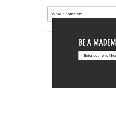
Write a comment...
Φαίη Σκορδά: Μονοήμερη
απόδραση στη Σύμη – Η
BE A MADEM
επίσκεψη στην Ιερά Μονή
Πανορμίτη