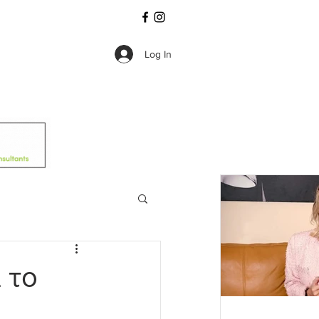
Log In
 το