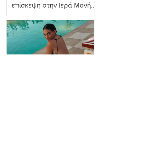
επίσκεψη στην Ιερά Μονή
Πανορμίτη
Ευρυδίκη Βαλαβάνη: Η
δημόσια εξομολόγηση
αγάπης στον Γρηγόρη
Μόργκαν – «Τα όνειρα
όντως γίνονται
πραγματικότητα»