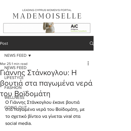
Post
NEWS FEED
Mar 25
1 min read
NEWS FEED
Γιάννης Στάνκογλου: Η
LIFESTYLE
βουτιά στα παγωμένα νερά
FASHION
του Βοϊδομάτη
WELLNESS
Ο Γιάννης Στάνκογλου έκανε βουτιά 
GOING OUT
στα παγωμένα νερά του Βοϊδομάτη,
με 
το σχετικό βίντεο να γίνεται viral στα 
social media.