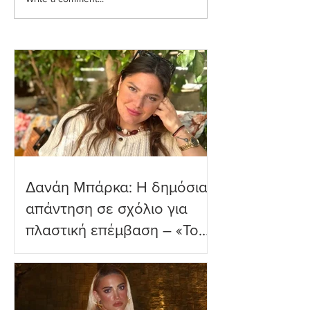
Ιωάννα Τούνη: Η
Μαριαλένα Ρουμ
εξομολόγηση για τη
Τρυφερές στιγμέ
Μύκονο
δύο μηνών γιο τ
παραλία
Δανάη Μπάρκα: Η δημόσια
απάντηση σε σχόλιο για
πλαστική επέμβαση – «Το
ωραιότερο σχόλιο που
είδα»