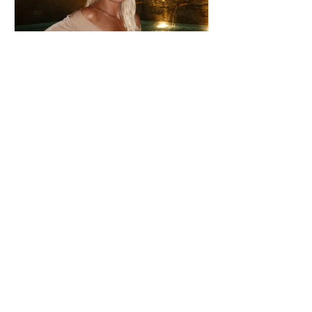
Ιωάννα Τούνη: Η
εξομολόγηση για τη Μύκονο
Μαριαλένα Ρουμελιώτη: