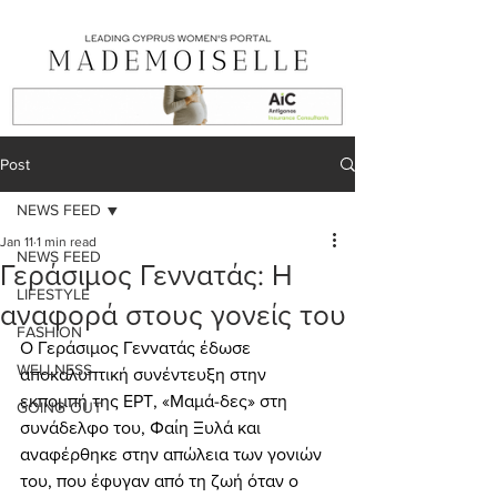
Post
NEWS FEED
Jan 11
1 min read
NEWS FEED
Γεράσιμος Γεννατάς: Η
LIFESTYLE
αναφορά στους γονείς του
FASHION
Ο Γεράσιμος Γεννατάς έδωσε 
WELLNESS
αποκαλυπτική συνέντευξη στην 
εκπομπή της ΕΡΤ, «Μαμά-δες» στη 
GOING OUT
συνάδελφο του, Φαίη Ξυλά και 
αναφέρθηκε στην απώλεια των γονιών 
του, που έφυγαν από τη ζωή όταν ο 