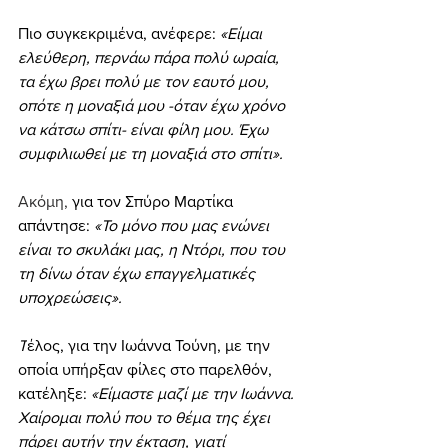
Πιο συγκεκριμένα, ανέφερε:
 «Είμαι 
ελεύθερη, περνάω πάρα πολύ ωραία, 
τα έχω βρει πολύ µε τον εαυτό µου, 
οπότε η μοναξιά µου -όταν έχω χρόνο 
να κάτσω σπίτι- είναι φίλη µου. Έχω 
συμφιλιωθεί µε τη μοναξιά στο σπίτι».
Ακόμη, 
για τον Σπύρο Μαρτίκα 
απάντησε:
 «Το µόνο που µας ενώνει 
είναι το σκυλάκι µας, η Ντόρι, που του 
τη δίνω όταν έχω επαγγελµατικές 
υποχρεώσεις».
Τ
έλος, για την Ιωάννα Τούνη, με την 
οποία υπήρξαν φίλες στο παρελθόν, 
κατέληξε:
 «Είμαστε μαζί µε την Ιωάννα. 
Χαίρομαι πολύ που το θέμα της έχει 
πάρει αυτήν την έκταση, γιατί 