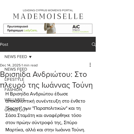
Post
NEWS FEED
Dec 14, 2025
1 min read
NEWS FEED
Βρισηίδα Ανδριώτου: Στο
LIFESTYLE
πλευρό της Ιωάννας Τούνη
FASHION
Η Βρισηίδα Ανδριώτου έδωσε 
WELLNESS
αποκαλυπτική συνέντευξη στο ένθετο 
"Secret" των "Παραπολιτικών" και τη 
GOING OUT
Σάσα Σταμάτη και αναφέρθηκε τόσο 
στον πρώην σύντροφό της, Σπύρο 
Μαρτίκα, αλλά και στην Ιωάννα Τούνη.