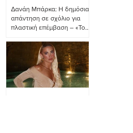
Δανάη Μπάρκα: Η δημόσια
απάντηση σε σχόλιο για
πλαστική επέμβαση – «Το
ωραιότερο σχόλιο που
είδα»
Ιωάννα Τούνη: Η
εξομολόγηση για τη Μύκονο