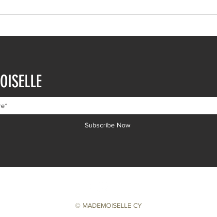
Ιωάννα Τούνη: Η
Μαρι
εξομολόγηση για τη Μύκονο
Τρυφ
OISELLE
μηνώ
Subscribe Now
© MADEMOISELLE CY