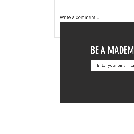
Write a comment...
Δανάη Μπάρκα: Η δημόσια
απάντηση σε σχόλιο για
BE A MADEM
πλαστική επέμβαση – «Το
ωραιότερο σχόλιο που είδα»