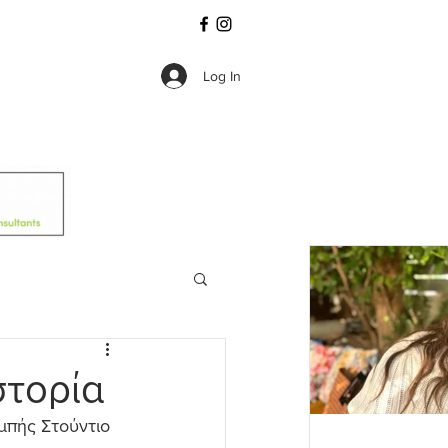
Log In
στορία
μπής Στούντιο 