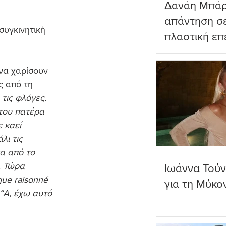
Δανάη Μπάρ
απάντηση σε
υγκινητική 
πλαστική επ
ωραιότερο σ
να χαρίσουν 
ς από τη 
τις φλόγες.
 του πατέρα 
 καεί 
λι τις 
α από το 
. Τώρα 
Ιωάννα Τούν
gue raisonné 
για τη Μύκο
 “Α, έχω αυτό 